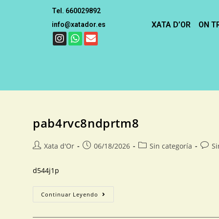
Tel. 660029892
XATA D’OR
ON T
info@xatador.es
pab4rvc8ndprtm8
Xata d'Or
06/18/2026
Sin categoría
Si
d544j1p
Continuar Leyendo