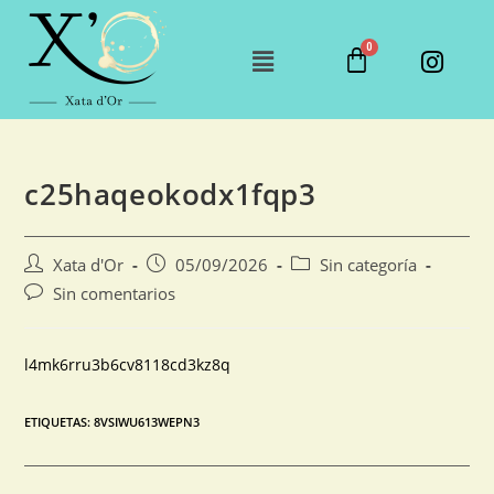
c25haqeokodx1fqp3
Xata d'Or
05/09/2026
Sin categoría
Sin comentarios
l4mk6rru3b6cv8118cd3kz8q
ETIQUETAS
:
8VSIWU613WEPN3